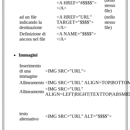
(nello
<A HREF="#$$$$">
stesso
</A>
file)
ad un file
<A HREF="URL"
(nello
indicando la
TARGET="$$$$">
stesso
destinazione
</A>
file)
Definizione di
<A NAME="$$$$">
ancora nel file
</A>
Immagini
Inserimento
di una
<IMG SRC="URL">
immagine
Allineamento
<IMG SRC="URL" ALIGN=TOP|BOTTO
<IMG SRC="URL"
Allineamento
ALIGN=LEFT|RIGHT|TEXTTOP|ABSMI
testo
<IMG SRC="URL" ALT="$$$$">
alternativo