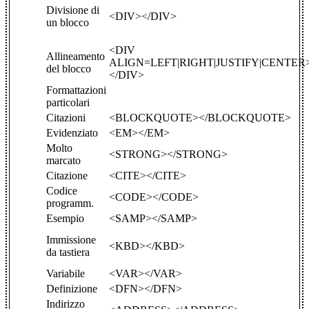
Divisione di
<DIV></DIV>
un blocco
<DIV
Allineamento
ALIGN=LEFT|RIGHT|JUSTIFY|CENTER
del blocco
</DIV>
Formattazioni
particolari
Citazioni
<BLOCKQUOTE></BLOCKQUOTE>
Evidenziato
<EM></EM>
Molto
<STRONG></STRONG>
marcato
Citazione
<CITE></CITE>
Codice
<CODE></CODE>
programm.
Esempio
<SAMP></SAMP>
Immissione
<KBD></KBD>
da tastiera
Variabile
<VAR></VAR>
Definizione
<DFN></DFN>
Indirizzo