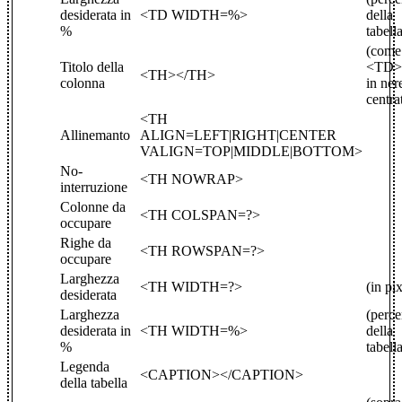
desiderata in
<TD WIDTH=%>
della
%
tabell
(come
Titolo della
<TD>
<TH></TH>
colonna
in ner
centra
<TH
Allinemanto
ALIGN=LEFT|RIGHT|CENTER
VALIGN=TOP|MIDDLE|BOTTOM>
No-
<TH NOWRAP>
interruzione
Colonne da
<TH COLSPAN=?>
occupare
Righe da
<TH ROWSPAN=?>
occupare
Larghezza
<TH WIDTH=?>
(in pix
desiderata
Larghezza
(perce
desiderata in
<TH WIDTH=%>
della
%
tabell
Legenda
<CAPTION></CAPTION>
della tabella