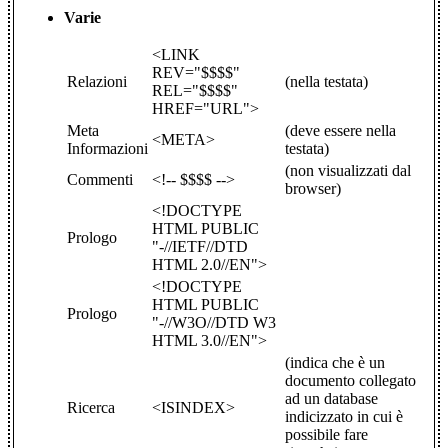
Varie
<LINK
REV="$$$$"
Relazioni
(nella testata)
REL="$$$$"
HREF="URL">
Meta
(deve essere nella
<META>
Informazioni
testata)
(non visualizzati dal
Commenti
<!-- $$$$ -->
browser)
<!DOCTYPE
HTML PUBLIC
Prologo
"-//IETF//DTD
HTML 2.0//EN">
<!DOCTYPE
HTML PUBLIC
Prologo
"-//W3O//DTD W3
HTML 3.0//EN">
(indica che è un
documento collegato
ad un database
Ricerca
<ISINDEX>
indicizzato in cui è
possibile fare