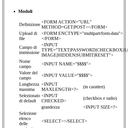
Moduli
<FORM ACTION="URL"
Definizione
METHOD=GET|POST></FORM>
Upload di
<FORM ENCTYPE="multipart/form-data">
file
</FORM>
<INPUT
Campo di
TYPE="TEXT|PASSWORD|CHECKBOX|RA
immissione
IMAGE|HIDDEN|SUBMIT|RESET">
Nome
<INPUT NAME="$$$$">
campo
Valore del
<INPUT VALUE="$$$$">
campo
Lunghezza
<INPUT
(in caratteri)
massima
MAXLENGTH=?>
Selezionato
<INPUT
(checkbox e radio)
di default
CHECKED>
grandezza
<INPUT SIZE=?>
Selezione
elenco
<SELECT></SELECT>
delle