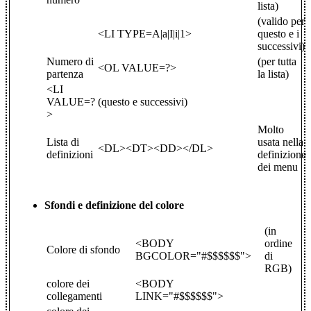
lista)
(valido per
<LI TYPE=A|a|I|i|1>
questo e i
successivi)
Numero di
(per tutta
<OL VALUE=?>
partenza
la lista)
<LI
VALUE=?
(questo e successivi)
>
Molto
Lista di
usata nella
<DL><DT><DD></DL>
definizioni
definizione
dei menu
Sfondi e definizione del colore
(in
<BODY
ordine
Colore di sfondo
BGCOLOR="#$$$$$$">
di
RGB)
colore dei
<BODY
collegamenti
LINK="#$$$$$$">