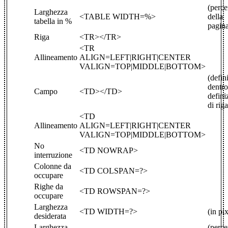
(perce
Larghezza
<TABLE WIDTH=%>
della
tabella in %
pagin
Riga
<TR></TR>
<TR
Allineamento
ALIGN=LEFT|RIGHT|CENTER
VALIGN=TOP|MIDDLE|BOTTOM>
(defin
dentr
Campo
<TD></TD>
defini
di riga
<TD
Allineamento
ALIGN=LEFT|RIGHT|CENTER
VALIGN=TOP|MIDDLE|BOTTOM>
No
<TD NOWRAP>
interruzione
Colonne da
<TD COLSPAN=?>
occupare
Righe da
<TD ROWSPAN=?>
occupare
Larghezza
<TD WIDTH=?>
(in pix
desiderata
Larghezza
(perce