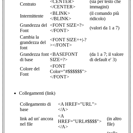
<CENTER>
(sia per testo che
Centrato
</CENTER>
immagini)
<BLINK>
(il comando più
Intermittente
</BLINK>
ridicolo)
Grandezza del
<FONT SIZE=?>
(valori da 1 a 7)
Font
</FONT>
Cambia la
<FONT SIZE=+|-?
grandezza del
></FONT>
font
Grandezza font
<BASEFONT
(da 1 a 7; il valore
di base
SIZE=?>
di default e' 3)
<FONT
Colore del
Color="#$$$$$$">
Font
</FONT>
Collegamenti (link)
Collegamento di
<A HREF="URL">
base
</A>
<A
link ad un' ancora
(in altro
HREF="URL#$$$$">
nel file
file)
</A>