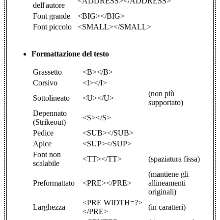
<ADDRESS></ADDRESS>
dell'autore
Font grande
<BIG></BIG>
Font piccolo
<SMALL></SMALL>
Formattazione del testo
Grassetto
<B></B>
Corsivo
<I></I>
(non più
Sottolineato
<U></U>
supportato)
Depennato
<S></S>
(Strikeout)
Pedice
<SUB></SUB>
Apice
<SUP></SUP>
Font non
<TT></TT>
(spaziatura fissa)
scalabile
(mantiene gli
Preformattato
<PRE></PRE>
allineamenti
originali)
<PRE WIDTH=?>
Larghezza
(in caratteri)
</PRE>