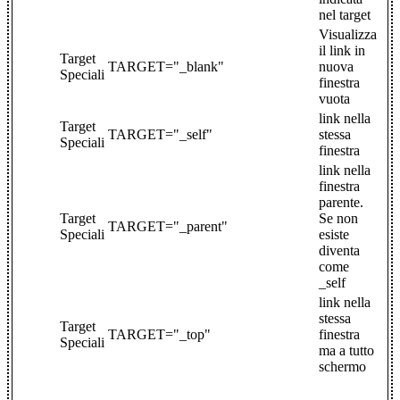
nel target
Visualizza
il link in
Target
TARGET="_blank"
nuova
Speciali
finestra
vuota
link nella
Target
TARGET="_self"
stessa
Speciali
finestra
link nella
finestra
parente.
Target
Se non
TARGET="_parent"
Speciali
esiste
diventa
come
_self
link nella
stessa
Target
TARGET="_top"
finestra
Speciali
ma a tutto
schermo