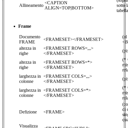
(sopra
<CAPTION
Allineamento
sotto l
ALIGN=TOP|BOTTOM>
tabell
Frame
Documento
(al
<FRAMESET></FRAMESET>
FRAME
<B
altezza in
<FRAMESET ROWS=,,,>
(pi
righe
</FRAMESET>
(* 
altezza in
<FRAMESET ROWS=*>
mi
righe
</FRAMESET>
rel
larghezza in
<FRAMESET COLS=,,,>
(pi
colonne
</FRAMESET>
(* 
larghezza in
<FRAMESET COLS=*>
mi
colonne
</FRAMESET>
rel
(c
di 
Defizione
<FRAME>
sin
qu
Visualizza