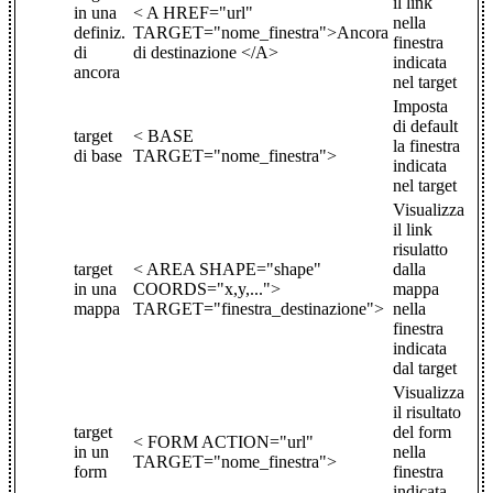
il link
in una
< A HREF="url"
nella
definiz.
TARGET="nome_finestra">Ancora
finestra
di
di destinazione </A>
indicata
ancora
nel target
Imposta
di default
target
< BASE
la finestra
di base
TARGET="nome_finestra">
indicata
nel target
Visualizza
il link
risulatto
target
< AREA SHAPE="shape"
dalla
in una
COORDS="x,y,...">
mappa
mappa
TARGET="finestra_destinazione">
nella
finestra
indicata
dal target
Visualizza
il risultato
target
del form
< FORM ACTION="url"
in un
nella
TARGET="nome_finestra">
form
finestra
indicata