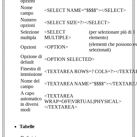
opzioni
Nome
<SELECT NAME="$$$$"></SELECT>
campo
Numero
<SELECT SIZE=?></SELECT>
opzioni
Selezione
<SELECT
(per selezionare più di 1
multipla
MULTIPLE>
elemento)
(elementi che possono es
Opzioni
<OPTION>
selezionati)
Opzione di
<OPTION SELECTED>
default
Finestra di
<TEXTAREA ROWS=? COLS=?></TEXTA
immissione
Nome del
<TEXTAREA NAME="$$$$"></TEXTARE
campo
A capo
<TEXTAREA
automatico
WRAP=OFF|VIRTUAL|PHYSICAL>
in diversi
</TEXTAREA>
modi
Tabelle