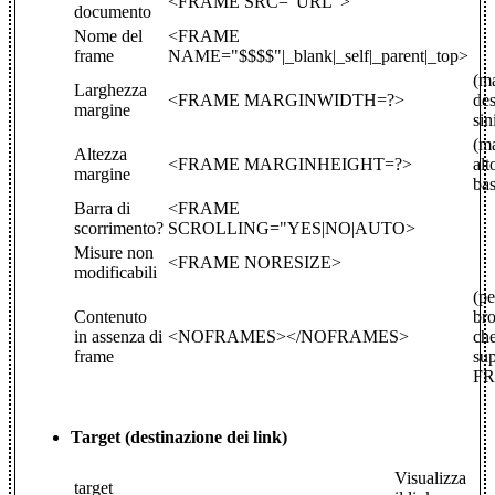
<FRAME SRC="URL">
documento
Nome del
<FRAME
frame
NAME="$$$$"|_blank|_self|_parent|_top>
(m
Larghezza
<FRAME MARGINWIDTH=?>
des
margine
sin
(m
Altezza
<FRAME MARGINHEIGHT=?>
alt
margine
bas
Barra di
<FRAME
scorrimento?
SCROLLING="YES|NO|AUTO>
Misure non
<FRAME NORESIZE>
modificabili
(pe
Contenuto
br
in assenza di
<NOFRAMES></NOFRAMES>
ch
frame
su
F
Target (destinazione dei link)
Visualizza
target