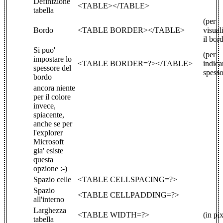
Definizione
<TABLE></TABLE>
tabella
(per
Bordo
<TABLE BORDER></TABLE>
visual
il bor
Si puo'
(per
impostare lo
<TABLE BORDER=?></TABLE>
indica
spessore del
spesso
bordo
ancora niente
per il colore
invece,
spiacente,
anche se per
l'explorer
Microsoft
gia' esiste
questa
opzione :-)
Spazio celle
<TABLE CELLSPACING=?>
Spazio
<TABLE CELLPADDING=?>
all'interno
Larghezza
<TABLE WIDTH=?>
(in pix
tabella