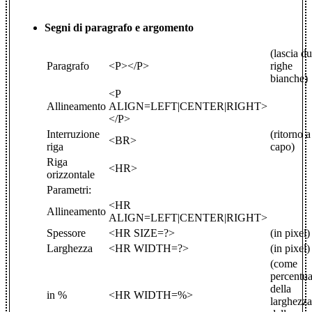
Segni di paragrafo e argomento
(lascia d
Paragrafo
<P></P>
righe
bianche)
<P
Allineamento
ALIGN=LEFT|CENTER|RIGHT>
</P>
Interruzione
(ritorno a
<BR>
riga
capo)
Riga
<HR>
orizzontale
Parametri:
<HR
Allineamento
ALIGN=LEFT|CENTER|RIGHT>
Spessore
<HR SIZE=?>
(in pixel)
Larghezza
<HR WIDTH=?>
(in pixel)
(come
percentua
della
in %
<HR WIDTH=%>
larghezza