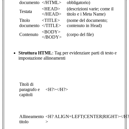
documento
</HTML>
obbligatorio)
<HEAD>
(descrizioni varie; come il
Testata
</HEAD>
titolo e i Meta Name)
Titolo
<TITLE>
(nome del documento;
documento
</TITLE>
contenuto in Head)
<BODY>
Contenuto
(corpo del file)
</BODY>
Struttura HTML
: Tag per evidenziare parti di testo e
impostazione allineamenti
Titoli di
paragrafo e
<H?></H?>
capitoli
Allineamento
<H? ALIGN=LEFT|CENTER|RIGHT></H
titolo
>