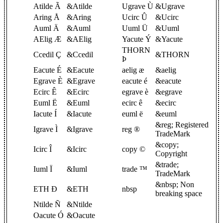
Atilde Ã
&Atilde
Ugrave Ù
&Ugrave
Aring Å
&Aring
Ucirc Û
&Ucirc
Auml Ä
&Auml
Uuml Ü
&Uuml
AElig Æ
&AElig
Yacute Ý
&Yacute
THORN
Ccedil Ç
&Ccedil
&THORN
Þ
Eacute É
&Eacute
aelig æ
&aelig
Egrave È
&Egrave
eacute é
&eacute
Ecirc Ê
&Ecirc
egrave è
&egrave
Euml Ë
&Euml
ecirc ê
&ecirc
Iacute Í
&Iacute
euml ë
&euml
&reg; Registered
Igrave Ì
&Igrave
reg ®
TradeMark
&copy;
Icirc Î
&Icirc
copy ©
Copyright
&trade;
Iuml Ï
&Iuml
trade ™
TradeMark
&nbsp; Non
ETH Ð
&ETH
nbsp
breaking space
Ntilde Ñ
&Ntilde
Oacute Ó
&Oacute