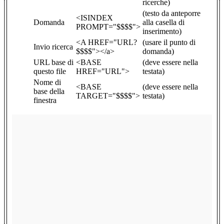
ricerche)
(testo da anteporre
<ISINDEX
Domanda
alla casella di
PROMPT="$$$$">
inserimento)
<A HREF="URL?
(usare il punto di
Invio ricerca
$$$$"></a>
domanda)
URL base di
<BASE
(deve essere nella
questo file
HREF="URL">
testata)
Nome di
<BASE
(deve essere nella
base della
TARGET="$$$$">
testata)
finestra