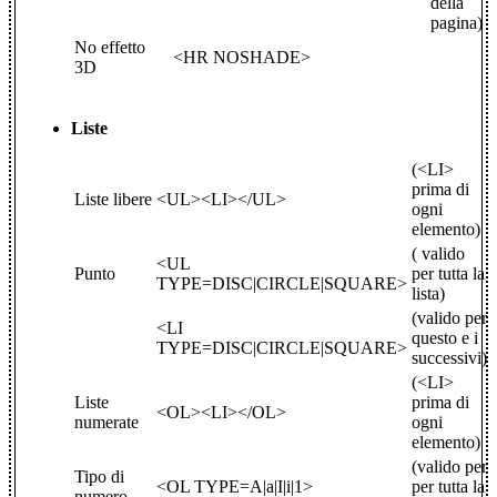
della
pagina)
No effetto
<HR NOSHADE>
3D
Liste
(<LI>
prima di
Liste libere
<UL><LI></UL>
ogni
elemento)
( valido
<UL
Punto
per tutta la
TYPE=DISC|CIRCLE|SQUARE>
lista)
(valido per
<LI
questo e i
TYPE=DISC|CIRCLE|SQUARE>
successivi)
(<LI>
Liste
prima di
<OL><LI></OL>
numerate
ogni
elemento)
(valido per
Tipo di
<OL TYPE=A|a|I|i|1>
per tutta la
numero