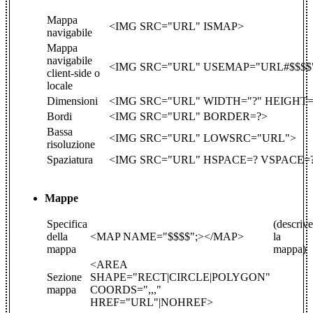
Mappa
<IMG SRC="URL" ISMAP>
navigabile
Mappa
navigabile
<IMG SRC="URL" USEMAP="URL#$$$$
client-side o
locale
Dimensioni
<IMG SRC="URL" WIDTH="?" HEIGHT=
Bordi
<IMG SRC="URL" BORDER=?>
Bassa
<IMG SRC="URL" LOWSRC="URL">
risoluzione
Spaziatura
<IMG SRC="URL" HSPACE=? VSPACE=
Mappe
Specifica
(descrive
della
<MAP NAME="$$$$";></MAP>
la
mappa
mappa)
<AREA
Sezione
SHAPE="RECT|CIRCLE|POLYGON"
mappa
COORDS=",,,"
HREF="URL"|NOHREF>