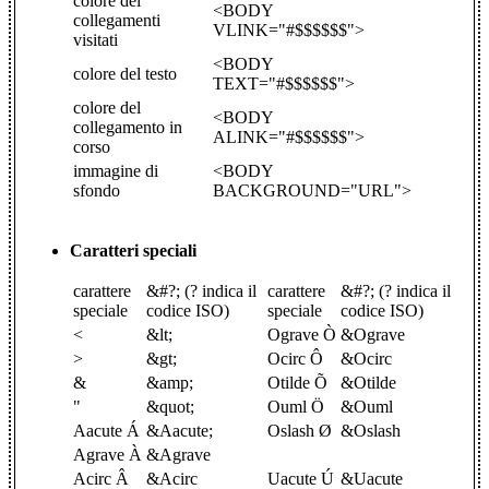
colore dei
<BODY
collegamenti
VLINK="#$$$$$$">
visitati
<BODY
colore del testo
TEXT="#$$$$$$">
colore del
<BODY
collegamento in
ALINK="#$$$$$$">
corso
immagine di
<BODY
sfondo
BACKGROUND="URL">
Caratteri speciali
carattere
&#?; (? indica il
carattere
&#?; (? indica il
speciale
codice ISO)
speciale
codice ISO)
<
&lt;
Ograve Ò
&Ograve
>
&gt;
Ocirc Ô
&Ocirc
&
&amp;
Otilde Õ
&Otilde
"
&quot;
Ouml Ö
&Ouml
Aacute Á
&Aacute;
Oslash Ø
&Oslash
Agrave À
&Agrave
Acirc Â
&Acirc
Uacute Ú
&Uacute